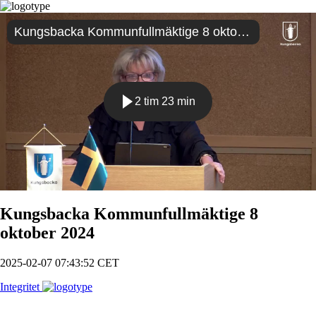
Kungsbacka Kommunfullmäktige 8 oktober 2024
2 tim 23 min
Spela
Kungsbacka Kommunfullmäktige 8
oktober 2024
2025-02-07 07:43:52 CET
Integritet