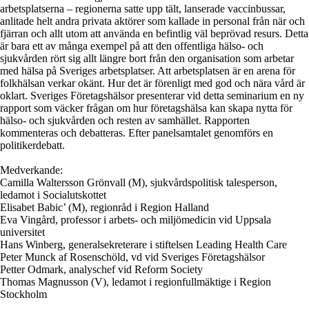
arbetsplatserna – regionerna satte upp tält, lanserade vaccinbussar,
anlitade helt andra privata aktörer som kallade in personal från när och
fjärran och allt utom att använda en befintlig väl beprövad resurs. Detta
är bara ett av många exempel på att den offentliga hälso- och
sjukvården rört sig allt längre bort från den organisation som arbetar
med hälsa på Sveriges arbetsplatser. Att arbetsplatsen är en arena för
folkhälsan verkar okänt. Hur det är förenligt med god och nära vård är
oklart. Sveriges Företagshälsor presenterar vid detta seminarium en ny
rapport som väcker frågan om hur företagshälsa kan skapa nytta för
hälso- och sjukvården och resten av samhället. Rapporten
kommenteras och debatteras. Efter panelsamtalet genomförs en
politikerdebatt.
Medverkande:
Camilla Waltersson Grönvall (M), sjukvårdspolitisk talesperson,
ledamot i Socialutskottet
Elisabet Babic’ (M), regionråd i Region Halland
Eva Vingård, professor i arbets- och miljömedicin vid Uppsala
universitet
Hans Winberg, generalsekreterare i stiftelsen Leading Health Care
Peter Munck af Rosenschöld, vd vid Sveriges Företagshälsor
Petter Odmark, analyschef vid Reform Society
Thomas Magnusson (V), ledamot i regionfullmäktige i Region
Stockholm