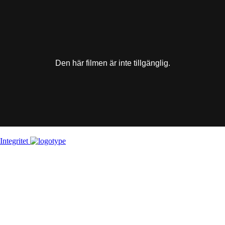
This
is
a
modal
window.
Den här filmen är inte tillgänglig.
Integritet