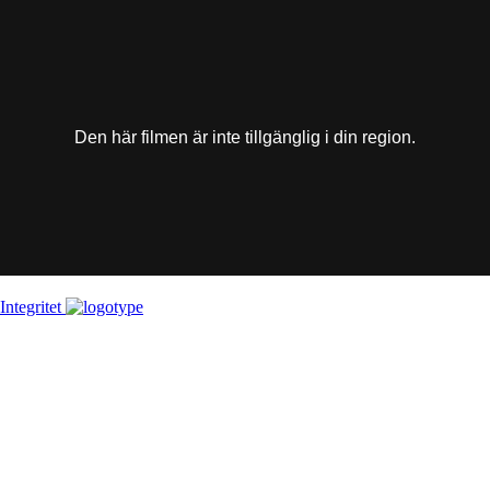
This
is
a
modal
window.
Den här filmen är inte tillgänglig i din region.
Integritet