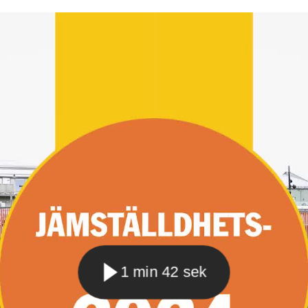
1 min 42 sek
Spela