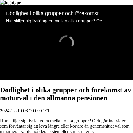
Dödlighet i olika grupper och förekomst av moturval i den allmänna pensionen
Hur skiljer sig livslängden mellan olika grupper? Och gör individer som förväntar sig att leva längre eller kortare än genomsnittet val som maximerar värdet på deras egen eller sin partnerns pensionsutbetalningar under hela pensionstiden?
Videospelare
laddar.
Dödlighet i olika grupper och förekomst av
moturval i den allmänna pensionen
2024-12-10 08:50:00 CET
Hur skiljer sig livslängden mellan olika grupper? Och gör individer
som förväntar sig att leva längre eller kortare än genomsnittet val som
maximerar värdet på deras egen eller sin partnerns