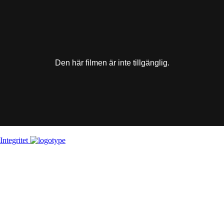
This
is
a
modal
window.
Den här filmen är inte tillgänglig.
Integritet