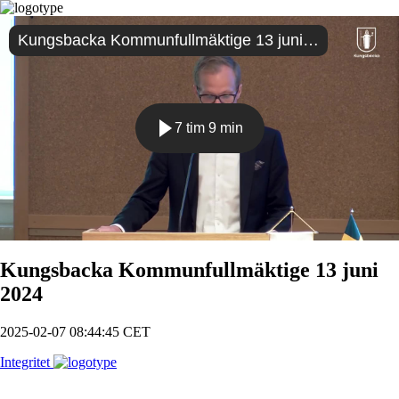
Kungsbacka Kommunfullmäktige 13 juni 2024
7 tim 9 min
Spela
Kungsbacka Kommunfullmäktige 13 juni
2024
2025-02-07 08:44:45 CET
Integritet