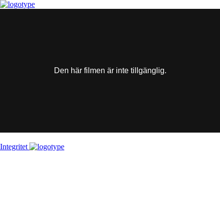
This
is
a
modal
window.
Den här filmen är inte tillgänglig.
Integritet