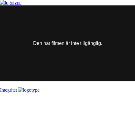
This
is
a
modal
window.
Den här filmen är inte tillgänglig.
Integritet