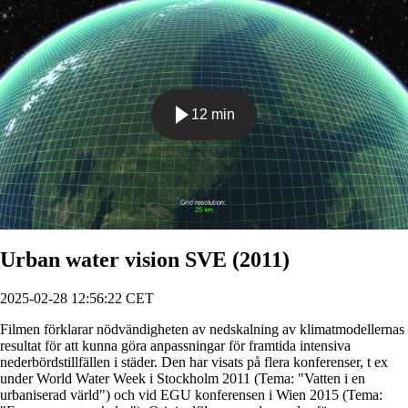
12 min
Spela
Urban water vision SVE (2011)
2025-02-28 12:56:22 CET
Filmen förklarar nödvändigheten av nedskalning av klimatmodellernas
resultat för att kunna göra anpassningar för framtida intensiva
nederbördstillfällen i städer. Den har visats på flera konferenser, t ex
under World Water Week i Stockholm 2011 (Tema: "Vatten i en
urbaniserad värld") och vid EGU konferensen i Wien 2015 (Tema: